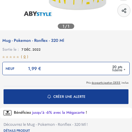
1/1
Mug - Pokemon - Ronflex - 320 Ml
Sortie le :
7 DÉC. 2022
(
0
)
20 pts
1,99 €
NEUF
fidélité *
Prix
éco-participation DEEE
inclus
CRÉER UNE ALERTE
Bénéficiez
jusqu'à -6% avec la Mégacarte
!
Découvrez le Mug - Pokemon - Ronflex - 320 Ml !
DÉTAILS PRODUIT