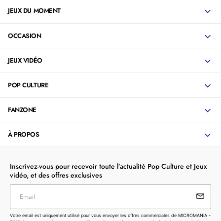
JEUX DU MOMENT
OCCASION
JEUX VIDÉO
POP CULTURE
FANZONE
À PROPOS
Inscrivez-vous pour recevoir toute l’actualité Pop Culture et Jeux
vidéo, et des offres exclusives
Email
Votre email est uniquement utilisé pour vous envoyer les
Votre email est uniquement utilisé pour vous envoyer les offres commerciales de MICROMANIA -
offres commerciales de MICROMANIA - ZING. Vous pouvez