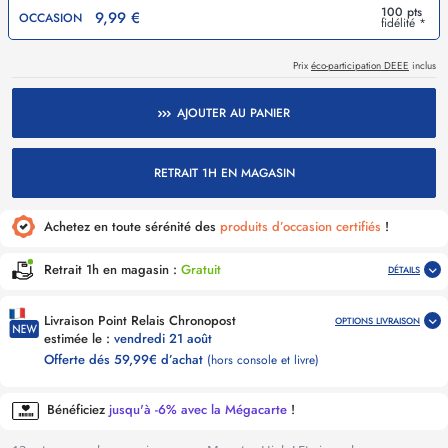
100 pts
9,99 €
OCCASION
fidélité *
Prix
éco-participation DEEE
inclus
AJOUTER AU PANIER
RETRAIT 1H EN MAGASIN
Achetez en toute sérénité des
produits d’occasion certifiés
!
Retrait 1h en magasin :
Gratuit
DÉTAILS
Livraison Point Relais Chronopost
OPTIONS LIVRAISON
estimée le :
vendredi 21 août
Offerte dés 59,99€ d’achat
(hors console et livre)
Bénéficiez
jusqu'à -6% avec la Mégacarte
!