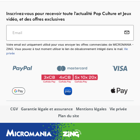
Inscrivez-vous pour recevoir toute l’actualité Pop Culture et Jeux
vidéo, et des offres exclusives
Email
Votre email est uniquement utilisé pour vous envoyer les
Votre email est uniquement utilisé pour vous envoyer les offres commerciales de MICROMANIA -
offres commerciales de MICROMANIA - ZING. Vous pouvez
Vie
ZING. Vous pouvez à tout moment utiliser le lien de désabonnement intégré dans le mail.
à tout moment utiliser le lien de désabonnement intégré dans
privée
le mail.
Vie privée
CGV
Garantie légale et assurance
Mentions légales
Vie privée
Plan du site