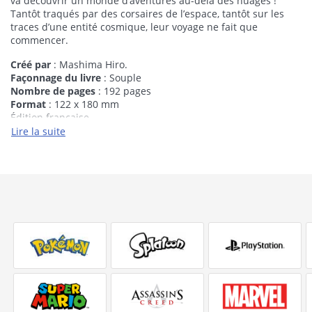
va découvrir un monde d’aventures au-delà des nuages !
Tantôt traqués par des corsaires de l’espace, tantôt sur les
traces d’une entité cosmique, leur voyage ne fait que
commencer.
Créé par
: Mashima Hiro.
Façonnage du livre
: Souple
Nombre de pages
: 192 pages
Format
: 122 x 180 mm
Édition française
À partir de 12 ans.
Lire la suite