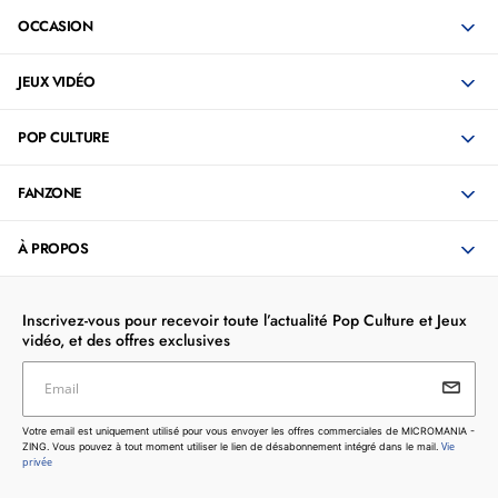
OCCASION
JEUX VIDÉO
POP CULTURE
FANZONE
À PROPOS
Inscrivez-vous pour recevoir toute l’actualité Pop Culture et Jeux
vidéo, et des offres exclusives
Email
Votre email est uniquement utilisé pour vous envoyer les
Votre email est uniquement utilisé pour vous envoyer les offres commerciales de MICROMANIA -
offres commerciales de MICROMANIA - ZING. Vous pouvez
Vie
ZING. Vous pouvez à tout moment utiliser le lien de désabonnement intégré dans le mail.
à tout moment utiliser le lien de désabonnement intégré dans
privée
le mail.
Vie privée