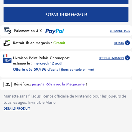
RETRAIT 1H EN MAGASIN
Paiement en 4 X
EN SAVOIR PLUS
Retrait 1h en magasin :
Gratuit
DÉTAILS
Livraison Point Relais Chronopost
OPTIONS LIVRAISON
estimée le :
mercredi 12 août
Offerte dés 59,99€ d’achat
(hors console et livre)
Bénéficiez
jusqu'à -6% avec la Mégacarte
!
Manette sans fil sous licence officielle de Nintendo pour les joueurs de
tous les âges, Invincible Mario
DÉTAILS PRODUIT