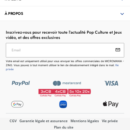
Switch;Nintendo Switch 2;Nintendo Switch Lite;Nintendo
Switch OLED
À PROPOS
Technologie de connectivité : Sans fil
Connecteur USB : USB Type-C
Inscrivez-vous pour recevoir toute l’actualité Pop Culture et Jeux
vidéo, et des offres exclusives
Email
Votre email est uniquement utilisé pour vous envoyer les
Votre email est uniquement utilisé pour vous envoyer les offres commerciales de MICROMANIA -
offres commerciales de MICROMANIA - ZING. Vous pouvez
Vie
ZING. Vous pouvez à tout moment utiliser le lien de désabonnement intégré dans le mail.
à tout moment utiliser le lien de désabonnement intégré dans
privée
le mail.
Vie privée
CGV
Garantie légale et assurance
Mentions légales
Vie privée
Plan du site