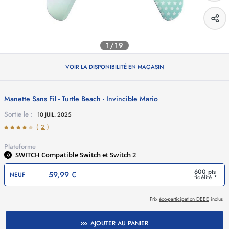
1/19
VOIR LA DISPONIBILITÉ EN MAGASIN
Manette Sans Fil - Turtle Beach - Invincible Mario
Sortie le :
10 JUIL. 2025
(
2
)
Plateforme
SWITCH
Compatible Switch et Switch 2
600 pts
59,99 €
NEUF
fidélité *
Prix
éco-participation DEEE
inclus
AJOUTER AU PANIER