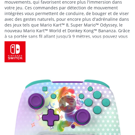
mouvements, qui favorisent encore plus l'immersion dans
votre jeu. Ces commandes par détection de mouvement
intégrées vous permettent de conduire, de bouger et de viser
avec des gestes naturels, pour encore plus d'adrénaline dans
des jeux tels que Mario Kart™ 8, Super Mario™ Odyssey, le
nouveau Mario Kart™ World et Donkey Kong™ Bananza. Grâce
à sa portée sans fil allant jusqu'à 9 mètres, vous pouvez vous
installer confortablement n'importe où dans la pièce, tout en
Lire la suite
restant pleinement concentré sur votre jeu. En outre, vous
pouvez personnaliser les deux boutons assignables à l'arrière
selon vos préférences de gaming. Vous bénéficiez ainsi
d'actions plus rapides et efficaces dans le jeu, et donc d'un
avantage concurrentiel, le tout avec une expérience de
gaming vraiment personnalisée.
En plus de ses performances haut de gamme, la manette se
démarque grâce à son superbe design phosphorescent.
Après avoir été exposée à la lumière, la manette émet une
luminosité douce et subtile qui apporte une touche amusante
et unique à votre configuration de gaming. En plus d'être
esthétique, cette caractéristique améliore votre ambiance de
gaming, en offrant à votre configuration un aspect original et
raffiné lorsque vous êtes dans une pièce sombre.