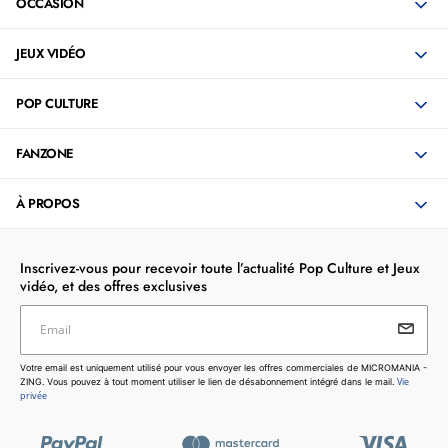
OCCASION
JEUX VIDÉO
POP CULTURE
FANZONE
À PROPOS
Inscrivez-vous pour recevoir toute l’actualité Pop Culture et Jeux
vidéo, et des offres exclusives
Email
Votre email est uniquement utilisé pour vous envoyer les
Votre email est uniquement utilisé pour vous envoyer les offres commerciales de MICROMANIA -
offres commerciales de MICROMANIA - ZING. Vous pouvez
Vie
ZING. Vous pouvez à tout moment utiliser le lien de désabonnement intégré dans le mail.
à tout moment utiliser le lien de désabonnement intégré dans
privée
le mail.
Vie privée