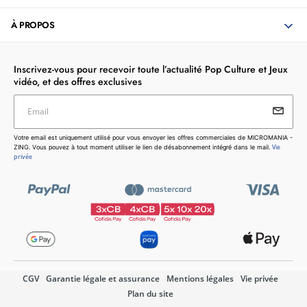
À PROPOS
Inscrivez-vous pour recevoir toute l’actualité Pop Culture et Jeux
vidéo, et des offres exclusives
Email
Votre email est uniquement utilisé pour vous envoyer les
Votre email est uniquement utilisé pour vous envoyer les offres commerciales de MICROMANIA -
offres commerciales de MICROMANIA - ZING. Vous pouvez
Vie
ZING. Vous pouvez à tout moment utiliser le lien de désabonnement intégré dans le mail.
à tout moment utiliser le lien de désabonnement intégré dans
privée
le mail.
Vie privée
CGV
Garantie légale et assurance
Mentions légales
Vie privée
Plan du site