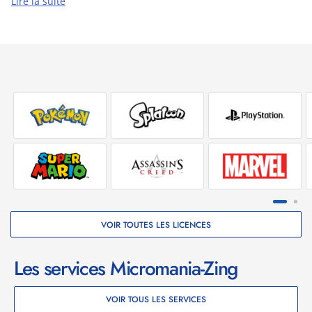
- Un système de combat amélioré utilisant l'ATB 2.0, qui
Lire la suite
apporte plus de liberté aux combats.
VOIR TOUTES LES LICENCES
Les services Micromania-Zing
VOIR TOUS LES SERVICES