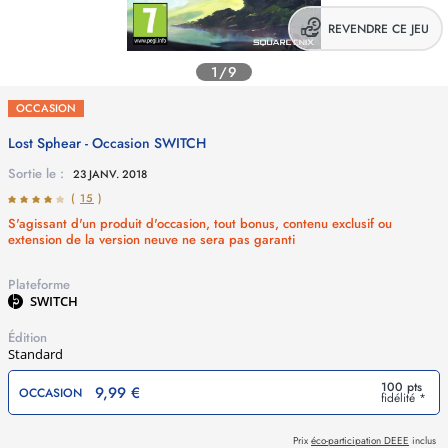
REVENDRE CE JEU
1/9
OCCASION
Lost Sphear - Occasion
SWITCH
Sortie le :
23 JANV. 2018
(
15
)
S'agissant d'un produit d'occasion, tout bonus, contenu exclusif ou
extension de la version neuve ne sera pas garanti
Plateforme
SWITCH
Édition
Standard
100 pts
9,99 €
OCCASION
fidélité *
Prix
éco-participation DEEE
inclus