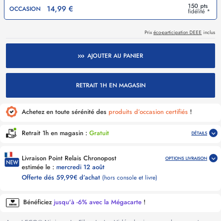
150 pts
14,99 €
OCCASION
fidélité *
Prix
éco-participation DEEE
inclus
AJOUTER AU PANIER
RETRAIT 1H EN MAGASIN
Achetez en toute sérénité des
produits d’occasion certifiés
!
Retrait 1h en magasin :
Gratuit
DÉTAILS
Livraison Point Relais Chronopost
OPTIONS LIVRAISON
estimée le :
mercredi 12 août
Offerte dés 59,99€ d’achat
(hors console et livre)
Bénéficiez
jusqu'à -6% avec la Mégacarte
!