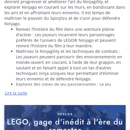
devront progresser et améliorer l'art du Ninjagility, et
explorer Ninjago en courant sur les murs, en bondissant dans
les airs et en affrontant leurs ennemis. Il est temps de
maîtriser le pouvoir du Spinjitzu et de s'unir pour défendre
Ninjago.
Revivez l’histoire du film dans une aventure pleine
d'action : Les joueurs incarnent leurs personnages
préférés de l'univers de LEGO® Ninjago et peuvent
revivre l’histoire du film à leur manière.
Maîtrisez le Ninjagility et les techniques de combats :
Les joueurs peuvent parcourir des environnements en
monde-ouvert, en courant, à l’aide de leur grappin, en
sautant et en faisant appel à tout un tas d'autres
techniques ninja uniques leur permettant d'éliminer
leurs ennemis et de défendre Ninjago.
Explorez des zones de jeu passionnantes : Le jeu
dispose de huit zones remplies d'action basées sur
Lire la suite
l'histoire de LEGO® NINJAGO, Le Film. Chacune d'elle
comporte son propre dojo de défis où les joueurs
peuvent mettre leurs techniques de combat à l'épreuve
en affrontant des ennemis de plus en plus forts.
DOSSIER
Découvrez les cartes de bataille : Les joueurs peuvent
LEGO, gage d'inédit à l'ère du
s’affronter entre amis ou en famille dans quatre modes
remaster
de jeu différents, en écran partagé, et pouvant accueillir