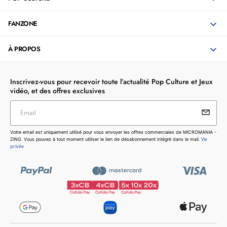
FANZONE
À PROPOS
Inscrivez-vous pour recevoir toute l’actualité Pop Culture et Jeux
vidéo, et des offres exclusives
Email
Votre email est uniquement utilisé pour vous envoyer les
Votre email est uniquement utilisé pour vous envoyer les offres commerciales de MICROMANIA -
offres commerciales de MICROMANIA - ZING. Vous pouvez
Vie
ZING. Vous pouvez à tout moment utiliser le lien de désabonnement intégré dans le mail.
à tout moment utiliser le lien de désabonnement intégré dans
privée
le mail.
Vie privée