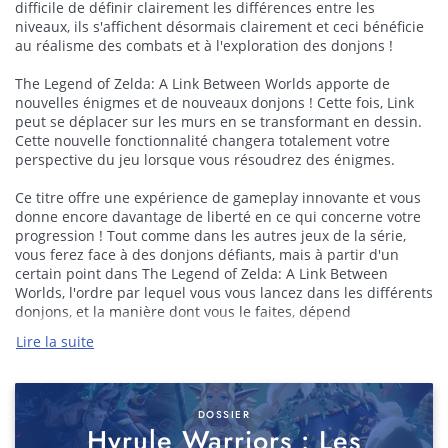
difficile de définir clairement les différences entre les
niveaux, ils s'affichent désormais clairement et ceci bénéficie
au réalisme des combats et à l'exploration des donjons !
The Legend of Zelda: A Link Between Worlds apporte de
nouvelles énigmes et de nouveaux donjons ! Cette fois, Link
peut se déplacer sur les murs en se transformant en dessin.
Cette nouvelle fonctionnalité changera totalement votre
perspective du jeu lorsque vous résoudrez des énigmes.
Ce titre offre une expérience de gameplay innovante et vous
donne encore davantage de liberté en ce qui concerne votre
progression ! Tout comme dans les autres jeux de la série,
vous ferez face à des donjons défiants, mais à partir d'un
certain point dans The Legend of Zelda: A Link Between
Worlds, l'ordre par lequel vous vous lancez dans les différents
donjons, et la manière dont vous le faites, dépend
entièrement de vous ! Dans ce jeu, vous rencontrerez
Lire la suite
également un nouveau personnage appelé Lavio, qui vous
apportera la clé du succès : à la boutique de Lavio, vous
pouvez acheter ou louer des objets, comme le grappin, l'arc
ou le marteau – qui vous seront utiles dans votre quête.
DOSSIER
Beaucoup de ces articles seront disponibles au début de
Hyrule Warriors : Les
votre aventure, et c'est à vous de choisir les articles que vous