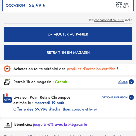
270 pts
26,99 €
OCCASION
fidélité *
Prix
éco-participation DEEE
inclus
AJOUTER AU PANIER
RETRAIT 1H EN MAGASIN
Achetez en toute sérénité des
produits d’occasion certifiés
!
Retrait 1h en magasin :
Gratuit
DÉTAILS
Livraison Point Relais Chronopost
OPTIONS LIVRAISON
estimée le :
mercredi 19 août
Offerte dés 59,99€ d’achat
(hors console et livre)
Bénéficiez
jusqu'à -6% avec la Mégacarte
!