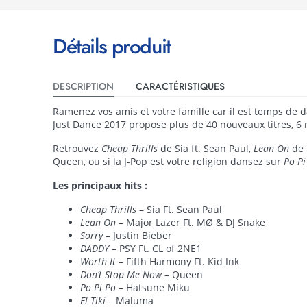
Détails produit
DESCRIPTION
CARACTÉRISTIQUES
Ramenez vos amis et votre famille car il est temps de d
Just Dance 2017 propose plus de 40 nouveaux titres, 6 
Retrouvez
Cheap Thrills
de Sia ft. Sean Paul,
Lean On
de 
Queen, ou si la J-Pop est votre religion dansez sur
Po Pi
Les principaux hits :
Cheap Thrills
– Sia Ft. Sean Paul
Lean On
– Major Lazer Ft. MØ & DJ Snake
Sorry
– Justin Bieber
DADDY
– PSY Ft. CL of 2NE1
Worth It
– Fifth Harmony Ft. Kid Ink
Don’t Stop Me Now
– Queen
Po Pi Po
– Hatsune Miku
El Tiki
– Maluma