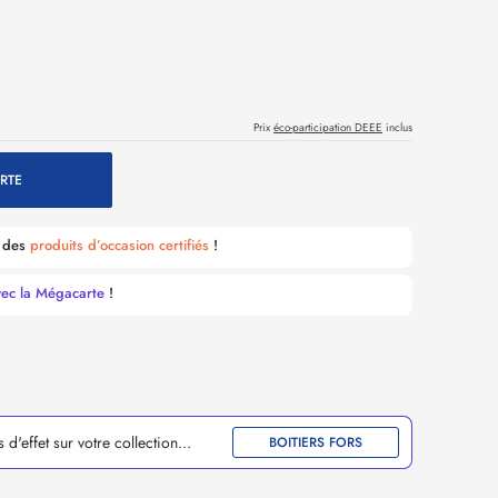
Prix
éco-participation DEEE
inclus
RTE
é des
produits d’occasion certifiés
!
vec la Mégacarte
!
d'effet sur votre collection...
BOITIERS FORS