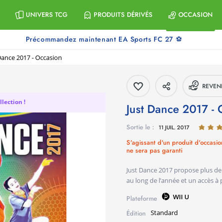
UNIVERS TCG
PRODUITS DÉRIVÉS
OCCASION
Précommandez maintenant EA Sports FC 27 ⚽
Dance 2017 - Occasion
REVEN
lection !
Just Dance 2017 -
Sortie le :
11 JUIL. 2017
S'agissant d'un produit d'occasio
ne sera pas garanti
Just Dance 2017 propose plus de
au long de l’année et un accès à 
WII U
Plateforme
Standard
Édition