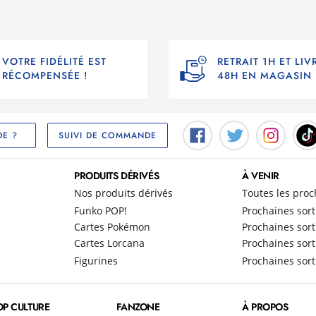
 Profitez-en aussi jouer en coopération et collecter des joyaux pour v
dans le mode
“Dance Quest”
r dans le mode “
Video Challenge
”
 “
Sweat + Playlists
”
VOTRE FIDÉLITÉ EST
RETRAIT 1H ET LI
 du contenu communautaire, des leçons de danse, Autodances et du
RÉCOMPENSÉE !
48H EN MAGASIN
e, PS3, PS4, PC Digital) : Dansez en direct avec des joueurs du mond
s encore !
SUIVI DE COMMANDE
DE ?
 PC Digital) : Après avoir terminé une chorégraphie, le jeu génèr
mera nécessaire)
e, PS3, PS4, PC Digital) : Les meilleures performances envoyées par 
PRODUITS DÉRIVÉS
À VENIR
y Remix !
Nos produits dérivés
Toutes les proc
Funko POP!
Prochaines sort
Cartes Pokémon
Prochaines sort
Cartes Lorcana
Prochaines sort
Figurines
Prochaines sort
OP CULTURE
FANZONE
À PROPOS