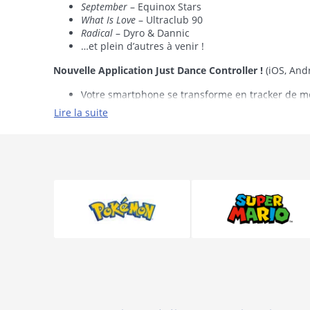
September
– Equinox Stars
What Is Love
– Ultraclub 90
Radical
– Dyro & Dannic
…et plein d’autres à venir !
Nouvelle Application Just Dance Controller !
(iOS, And
Votre smartphone se transforme en tracker de mo
Prenez des photos de vos moments Just Dance, app
Lire la suite
Accédez au contenu vidéo de la Just Dance TV n’
de danse, des vidéos des coulisses et les Just Da
Dansez sur plus de 200 titres et du contenu exclusif t
additionnel de Just dance 2016 & Just Dance 2017 sur Wi
Plus de 200 titres sont disponibles au lancement, 
Un accès gratuit limité dans le temps à Just Dan
Des sessions d’entrainement sur mesure avec le mode 
Entrainez-vous via les playlists de vos titres pré
Comptez vos calories brulées, le temps passé à 
4 modes supplémentaires
(Wii U, Xbox One, PS4, PC Dig