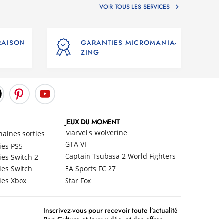
otre collection !
VOIR TOUS LES SERVICES
VRAISON
GARANTIES MICROMANIA-
 nouveau contenu tout au long de l’année !
ZING
e entier participez à des tournois et collaborez avec
e automatiquement une “Autodance” – Une mini vidéo de
les joueurs sur un titre précis sont sélectionnées tous
JEUX DU MOMENT
Marvel's Wolverine
haines sorties
GTA VI
ies PS5
Captain Tsubasa 2 World Fighters
ies Switch 2
ies Switch
EA Sports FC 27
ies Xbox
Star Fox
Inscrivez-vous pour recevoir toute l’actualité