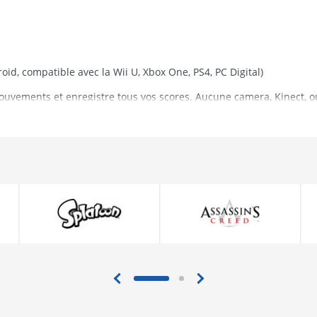
roid, compatible avec la Wii U, Xbox One, PS4, PC Digital)
uvements et enregistre tous vos scores. Aucune camera, Kinect, o
liquez des filtres déjantés et partagez-les.
importe où et n’importe quand. Regardez, likez et partagez du con
nce Minute.
1
out au long de l’année avec le service Just Dance Unlimited!
(Jus
i U, Xbox One, PS4, PC Digital)
des chansons exclusives viendront se rajouter à la playlist au cour
ce Unlimited sera disponible dans chaque jeu Just Dance 2017 !
“Sweat + Playlists !”
(Wii U, Xbox One, PS4, PC Digital)
férés, ou lancez-vous dans le monde aléatoire non-stop !
danser et le nombre de chansons jouées !
ital)