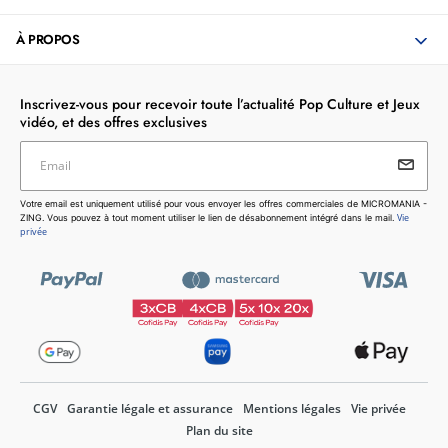
À PROPOS
Inscrivez-vous pour recevoir toute l’actualité Pop Culture et Jeux
vidéo, et des offres exclusives
Email
Votre email est uniquement utilisé pour vous envoyer les
Votre email est uniquement utilisé pour vous envoyer les offres commerciales de MICROMANIA -
offres commerciales de MICROMANIA - ZING. Vous pouvez
Vie
ZING. Vous pouvez à tout moment utiliser le lien de désabonnement intégré dans le mail.
à tout moment utiliser le lien de désabonnement intégré dans
privée
le mail.
Vie privée
CGV
Garantie légale et assurance
Mentions légales
Vie privée
Plan du site