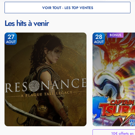
VOIR TOUT - LES TOP VENTES
Les hits à venir
27
28
BONUS
AOUT
AOUT
10€ offerts en