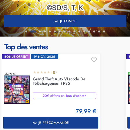
JE FONCE
Top des ventes
BONUS OFFERT
19 NOV. 2026
(
0
)
Grand Theft Auto VI (code De
Téléchargement) PS5
20€ offerts en bon d'achat*
79,99 €
JE PRÉCOMMANDE