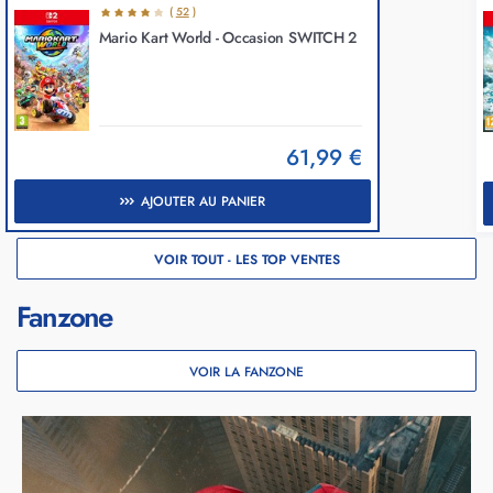
(
52
)
Mario Kart World - Occasion SWITCH 2
61,99 €
AJOUTER AU PANIER
VOIR TOUT - LES TOP VENTES
Fanzone
VOIR LA FANZONE