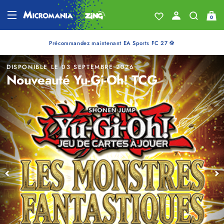
Micromania, votre spé
0
Précommandez maintenant EA Sports FC 27 ⚽
DISPONIBLE LE 03 SEPTEMBRE 2026
Nouveauté Yu-Gi-Oh! TCG