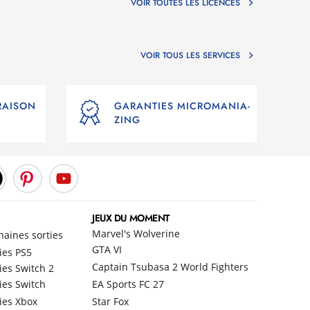
VOIR TOUTES LES LICENCES
VOIR TOUS LES SERVICES
VRAISON
GARANTIES MICROMANIA-
ZING
JEUX DU MOMENT
Marvel's Wolverine
haines sorties
GTA VI
ies PS5
Captain Tsubasa 2 World Fighters
ies Switch 2
ies Switch
EA Sports FC 27
ies Xbox
Star Fox