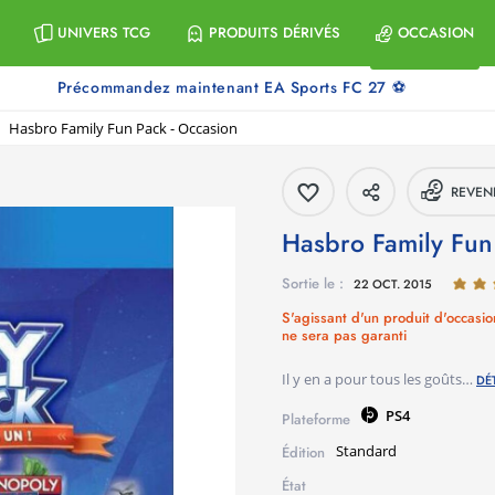
UNIVERS TCG
PRODUITS DÉRIVÉS
OCCASION
Précommandez maintenant EA Sports FC 27 ⚽
Hasbro Family Fun Pack - Occasion
REVEN
Hasbro Family Fu
Sortie le :
22 OCT. 2015
S'agissant d'un produit d'occasio
ne sera pas garanti
Il y en a pour tous les goûts…
DÉ
PS4
Plateforme
Standard
Édition
État