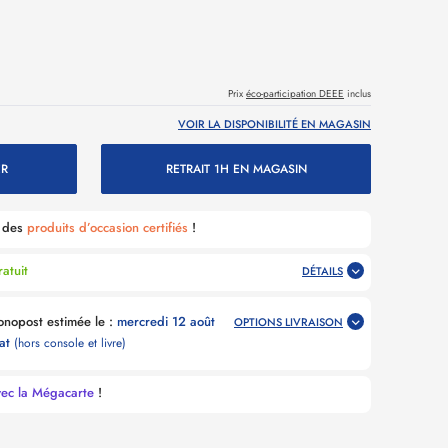
Prix
éco-participation DEEE
inclus
VOIR LA DISPONIBILITÉ EN MAGASIN
ER
RETRAIT 1H EN MAGASIN
é des
produits d’occasion certifiés
!
atuit
DÉTAILS
Livraison Point Relais Chronopost estimée le :
mercredi 12 août
OPTIONS LIVRAISON
hat
(hors console et livre)
vec la Mégacarte
!