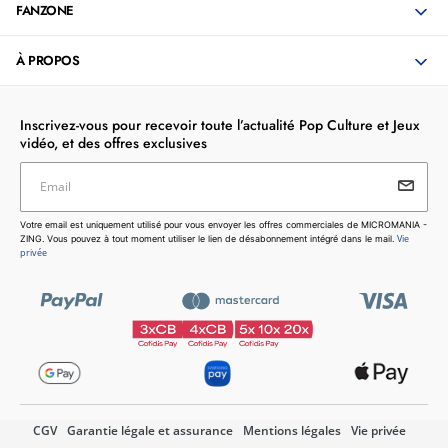
FANZONE
À PROPOS
Inscrivez-vous pour recevoir toute l’actualité Pop Culture et Jeux
vidéo, et des offres exclusives
Email
Votre email est uniquement utilisé pour vous envoyer les
Votre email est uniquement utilisé pour vous envoyer les offres commerciales de MICROMANIA -
offres commerciales de MICROMANIA - ZING. Vous pouvez
Vie
ZING. Vous pouvez à tout moment utiliser le lien de désabonnement intégré dans le mail.
à tout moment utiliser le lien de désabonnement intégré dans
privée
le mail.
Vie privée
CGV
Garantie légale et assurance
Mentions légales
Vie privée