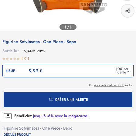
1/1
Figurine Sofvimates - One Piece - Bepo
Sortie le :
15 JANV. 2025
(
0
)
100 pts
9,99 €
NEUF
fidélité *
Prix
éco-participation DEEE
inclus
CRÉER UNE ALERTE
Bénéficiez
jusqu'à -6% avec la Mégacarte
!
Figurine Sofvimates - One Piece - Bepo
DÉTAILS PRODUIT