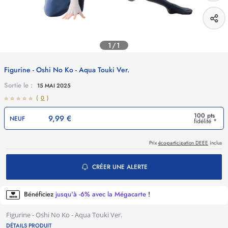
1/1
Figurine - Oshi No Ko - Aqua Touki Ver.
Sortie le :
15 MAI 2025
(
0
)
100 pts
9,99 €
NEUF
fidélité *
Prix
éco-participation DEEE
inclus
CRÉER UNE ALERTE
Bénéficiez
jusqu'à -6% avec la Mégacarte
!
Figurine - Oshi No Ko - Aqua Touki Ver.
DÉTAILS PRODUIT