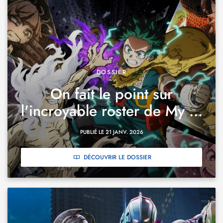
DOSSIER
On fait le point sur
l'incroyable roster de My ...
PUBLIÉ LE 21 JANV. 2026
DÉCOUVRIR LE DOSSIER