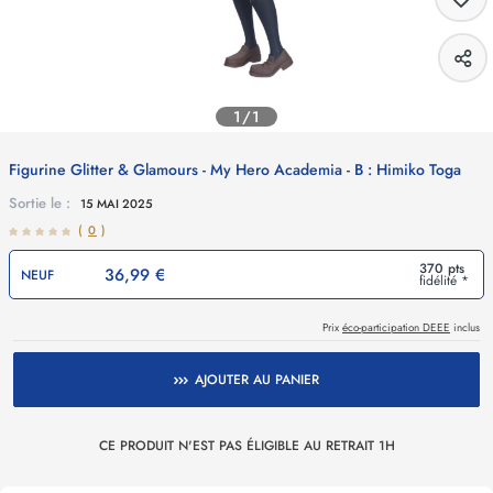
1/1
Figurine Glitter & Glamours - My Hero Academia - B : Himiko Toga
Sortie le :
15 MAI 2025
(
0
)
370 pts
36,99 €
NEUF
fidélité *
Prix
éco-participation DEEE
inclus
AJOUTER AU PANIER
CE PRODUIT N'EST PAS ÉLIGIBLE AU RETRAIT 1H