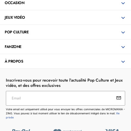
OCCASION
JEUX VIDÉO
POP CULTURE
FANZONE
À PROPOS
Inscrivez-vous pour recevoir toute l’actualité Pop Culture et Jeux
vidéo, et des offres exclusives
Email
Votre email est uniquement utilisé pour vous envoyer les
Votre email est uniquement utilisé pour vous envoyer les offres commerciales de MICROMANIA -
offres commerciales de MICROMANIA - ZING. Vous pouvez
Vie
ZING. Vous pouvez à tout moment utiliser le lien de désabonnement intégré dans le mail.
à tout moment utiliser le lien de désabonnement intégré dans
privée
le mail.
Vie privée