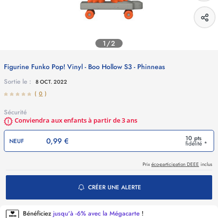
1/2
Figurine Funko Pop! Vinyl - Boo Hollow S3 - Phinneas
Sortie le :
8 OCT. 2022
(
0
)
Sécurité
Conviendra aux enfants à partir de 3 ans
10 pts
0,99 €
NEUF
fidélité *
Prix
éco-participation DEEE
inclus
CRÉER UNE ALERTE
Bénéficiez
jusqu'à -6% avec la Mégacarte
!