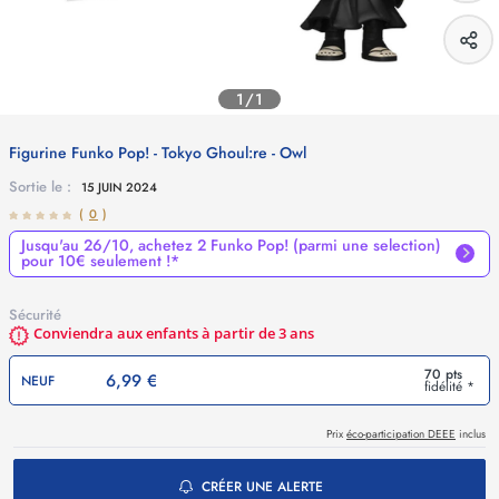
1/1
Figurine Funko Pop! - Tokyo Ghoul:re - Owl
Sortie le :
15 JUIN 2024
(
0
)
Jusqu'au 26/10, achetez 2 Funko Pop! (parmi une selection)
pour 10€ seulement !*
Sécurité
Conviendra aux enfants à partir de 3 ans
70 pts
6,99 €
NEUF
fidélité *
Prix
éco-participation DEEE
inclus
CRÉER UNE ALERTE