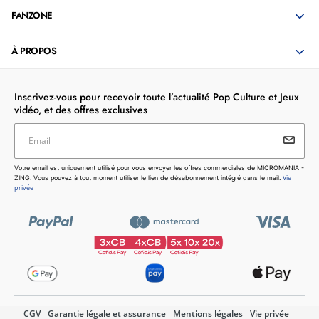
FANZONE
À PROPOS
Inscrivez-vous pour recevoir toute l’actualité Pop Culture et Jeux
vidéo, et des offres exclusives
Email
Votre email est uniquement utilisé pour vous envoyer les
Votre email est uniquement utilisé pour vous envoyer les offres commerciales de MICROMANIA -
offres commerciales de MICROMANIA - ZING. Vous pouvez
Vie
ZING. Vous pouvez à tout moment utiliser le lien de désabonnement intégré dans le mail.
à tout moment utiliser le lien de désabonnement intégré dans
privée
le mail.
Vie privée
CGV
Garantie légale et assurance
Mentions légales
Vie privée