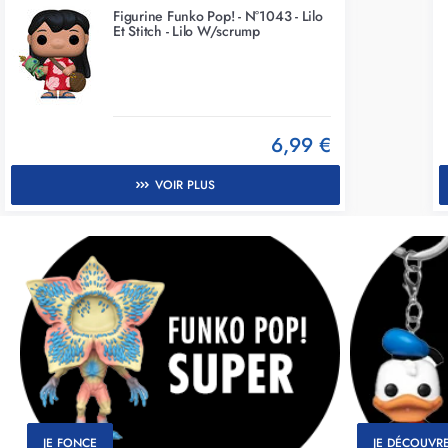
Figurine Funko Pop! - N°1043 - Lilo
Et Stitch - Lilo W/scrump
6,99 €
VOIR PLUS
JE FONCE
JE DÉCOUVR