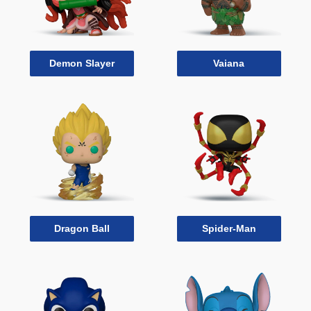
Demon Slayer
Vaiana
Dragon Ball
Spider-Man