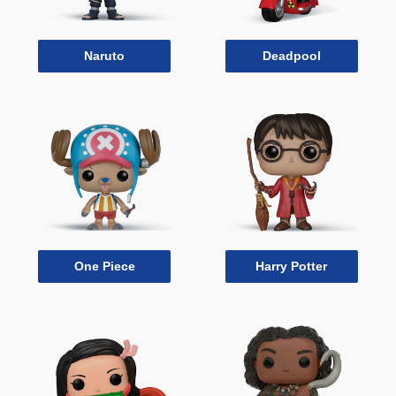
Naruto
Deadpool
One Piece
Harry Potter