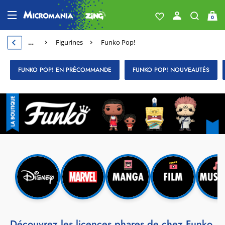
0
…
Figurines
Funko Pop!
FUNKO POP! EN PRÉCOMMANDE
FUNKO POP! NOUVEAUTÉS
Découvrez les licences phares de chez Funko