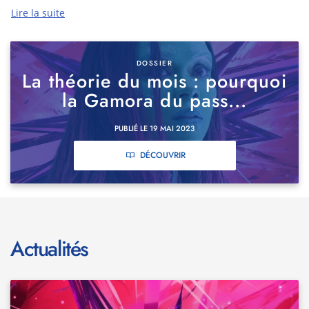
d’aventuriers spatiaux, des marginaux redoutables aux
Lire la suite
méthodes douteuses mais néanmoins prêts à se sacrifier
pour le bien commun. Et la bonne musique.
DOSSIER
La théorie du mois : pourquoi
la Gamora du pass...
PUBLIÉ LE 19 MAI 2023
DÉCOUVRIR
Actualités