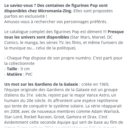
Le saviez-vous ? Des centaines de figurines Pop sont
disponibles chez Micromania-Zing.
Elles sont proposées
parfois en exclusivité !
Amusez-vous à rechercher vos personnages préférés.
Le catalogue complet des figurines Pop est dément !!!
Presque
tous les univers sont disponibles
(Star Wars, Marvel, DC
Comics, le manga, les séries TV, les films, et même l’univers de
la musique ou… celui de la politique).
- Chaque Pop dispose de son propre numéro. C'est parti pour
la collectionnite
-
Taille
: 9 cm
-
Matière
: PVC
Un mot sur les Gardiens de la Galaxie
:
créée en 1969,
l’équipe originale des Gardiens de la Galaxie est un groupe
d’aliens du 31e siècle, rejoint par le major Vance Astro, un
humain du 20e siècle. Ils affrontent une espèce reptilienne
qui tente de conquérir le système solaire. La série réapparait
en 2008, avec de nouveaux membres comme Adam Warlock,
Star-Lord, Rocket Racoon, Groot, Gamora et Drax. C’est
évidemment cette seconde équipe qui sert de base au film de
James Gunn sorti en 2014. Le réalisateur en fait un groupe