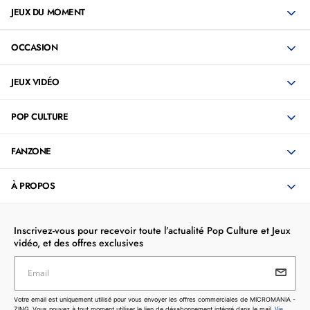
JEUX DU MOMENT
OCCASION
JEUX VIDÉO
POP CULTURE
FANZONE
À PROPOS
Inscrivez-vous pour recevoir toute l’actualité Pop Culture et Jeux
vidéo, et des offres exclusives
Email
Votre email est uniquement utilisé pour vous envoyer les
Votre email est uniquement utilisé pour vous envoyer les offres commerciales de MICROMANIA -
offres commerciales de MICROMANIA - ZING. Vous pouvez
Vie
ZING. Vous pouvez à tout moment utiliser le lien de désabonnement intégré dans le mail.