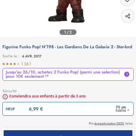
1/2
Figurine Funko Pop! N°198 - Les Gardiens De La Galaxie 2 - Star-lord
Sortie le :
6 AVR. 2017
(
14
)
Jusqu'au 26/10, achetez 2 Funko Pop! (parmi une selection)
pour 10€ seulement !*
Sécurité
Conviendra aux enfants à partir de 3 ans
70 pts
6,99 €
NEUF
fidélité *
Prix
éco-participation DEEE
inclus