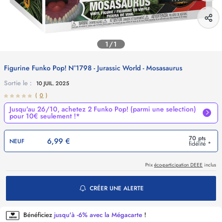
1/1
Figurine Funko Pop! N°1798 - Jurassic World - Mosasaurus
Sortie le :
10 JUIL. 2025
(
0
)
Jusqu'au 26/10, achetez 2 Funko Pop! (parmi une selection)
pour 10€ seulement !*
70 pts
6,99 €
NEUF
fidélité *
Prix
éco-participation DEEE
inclus
CRÉER UNE ALERTE
Bénéficiez
jusqu'à -6% avec la Mégacarte
!