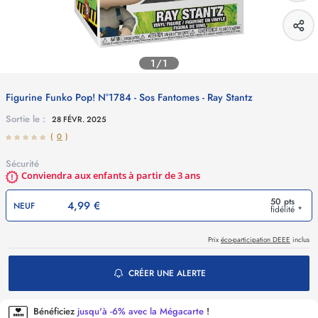
1/1
Figurine Funko Pop! N°1784 - Sos Fantomes - Ray Stantz
Sortie le :
28 FÉVR. 2025
(
0
)
Sécurité
Conviendra aux enfants à partir de 3 ans
50 pts
4,99 €
NEUF
fidélité *
Prix
éco-participation DEEE
inclus
CRÉER UNE ALERTE
Bénéficiez
jusqu'à -6% avec la Mégacarte
!