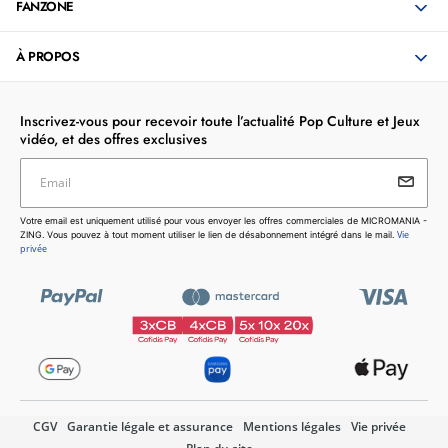
FANZONE
À PROPOS
Inscrivez-vous pour recevoir toute l’actualité Pop Culture et Jeux
vidéo, et des offres exclusives
Email
Votre email est uniquement utilisé pour vous envoyer les
Votre email est uniquement utilisé pour vous envoyer les offres commerciales de MICROMANIA -
offres commerciales de MICROMANIA - ZING. Vous pouvez
Vie
ZING. Vous pouvez à tout moment utiliser le lien de désabonnement intégré dans le mail.
à tout moment utiliser le lien de désabonnement intégré dans
privée
le mail.
Vie privée
CGV
Garantie légale et assurance
Mentions légales
Vie privée