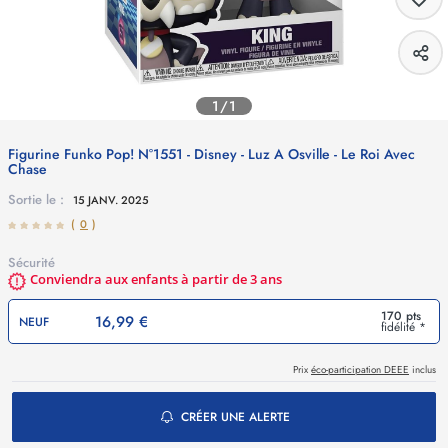
1/1
Figurine Funko Pop! N°1551 - Disney - Luz A Osville - Le Roi Avec
Chase
Sortie le :
15 JANV. 2025
(
0
)
Sécurité
Conviendra aux enfants à partir de 3 ans
170 pts
16,99 €
NEUF
fidélité *
Prix
éco-participation DEEE
inclus
CRÉER UNE ALERTE