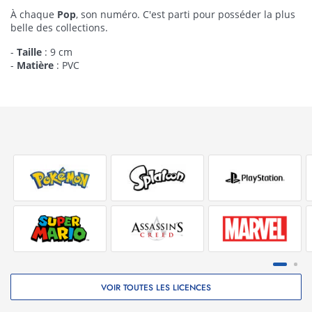
À chaque
Pop
, son numéro. C'est parti pour posséder la plus
belle des collections.
-
Taille
: 9 cm
-
Matière
: PVC
VOIR TOUTES LES LICENCES