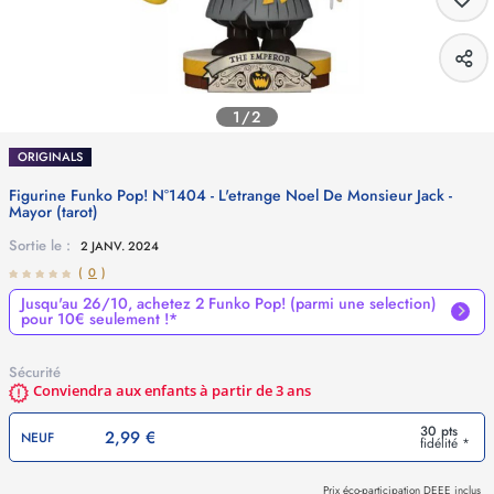
1/2
ORIGINALS
Figurine Funko Pop! N°1404 - L'etrange Noel De Monsieur Jack -
Mayor (tarot)
Sortie le :
2 JANV. 2024
(
0
)
Jusqu'au 26/10, achetez 2 Funko Pop! (parmi une selection)
pour 10€ seulement !*
Sécurité
Conviendra aux enfants à partir de 3 ans
30 pts
2,99 €
NEUF
fidélité *
Prix
éco-participation DEEE
inclus