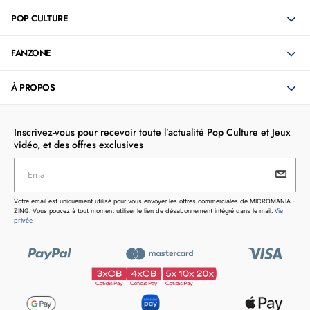
POP CULTURE
FANZONE
À PROPOS
Inscrivez-vous pour recevoir toute l’actualité Pop Culture et Jeux
vidéo, et des offres exclusives
Email
Votre email est uniquement utilisé pour vous envoyer les
Votre email est uniquement utilisé pour vous envoyer les offres commerciales de MICROMANIA -
offres commerciales de MICROMANIA - ZING. Vous pouvez
Vie
ZING. Vous pouvez à tout moment utiliser le lien de désabonnement intégré dans le mail.
à tout moment utiliser le lien de désabonnement intégré dans
privée
le mail.
Vie privée