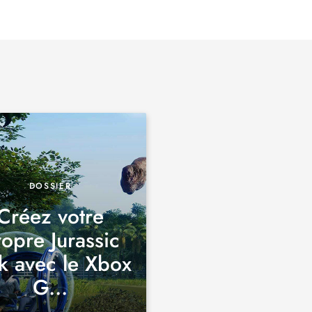
DOSSIER
Créez votre
opre Jurassic
k avec le Xbox
G...