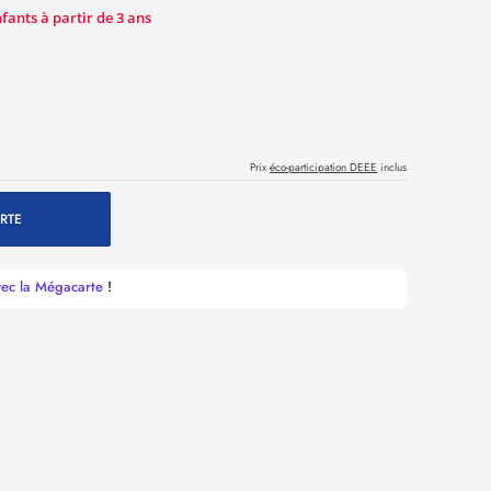
ants à partir de 3 ans
Prix
éco-participation DEEE
inclus
RTE
vec la Mégacarte
!