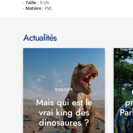
-
Taille
: 9 cm
-
Matière
: PVC
Actualités
DOSSIER
Mais qui est le
pr
vrai king des
Par
dinosaures ?