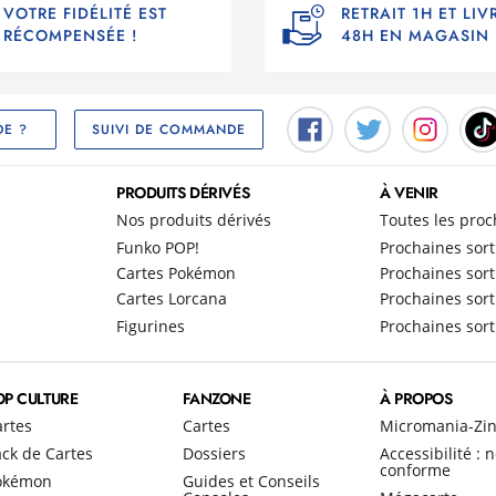
VOTRE FIDÉLITÉ EST
RETRAIT 1H ET LI
RÉCOMPENSÉE !
48H EN MAGASIN
SUIVI DE COMMANDE
DE ?
PRODUITS DÉRIVÉS
À VENIR
Nos produits dérivés
Toutes les proc
Funko POP!
Prochaines sort
Cartes Pokémon
Prochaines sort
Cartes Lorcana
Prochaines sort
Figurines
Prochaines sort
OP CULTURE
FANZONE
À PROPOS
artes
Cartes
Micromania-Zi
ck de Cartes
Dossiers
Accessibilité : 
conforme
okémon
Guides et Conseils