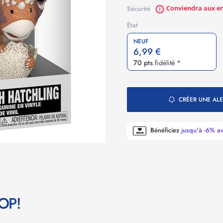
Conviendra aux enf
Sécurité
État
NEUF
6,99 €
70 pts
fidélité *
CRÉER UNE ALE
Bénéficiez
jusqu'à -6% a
POP!