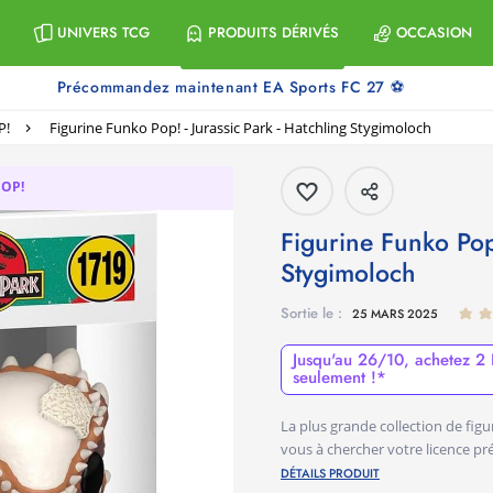
UNIVERS TCG
PRODUITS DÉRIVÉS
OCCASION
Précommandez maintenant EA Sports FC 27 ⚽
P!
Figurine Funko Pop! - Jurassic Park - Hatchling Stygimoloch
POP!
Figurine Funko Pop! - Jurassic Park - Hatchling
Stygimoloch
Sortie le :
25 MARS 2025
Jusqu'au 26/10, achetez 2 
seulement !*
La plus grande collection de fi
vous à chercher votre licence pr
DÉTAILS PRODUIT