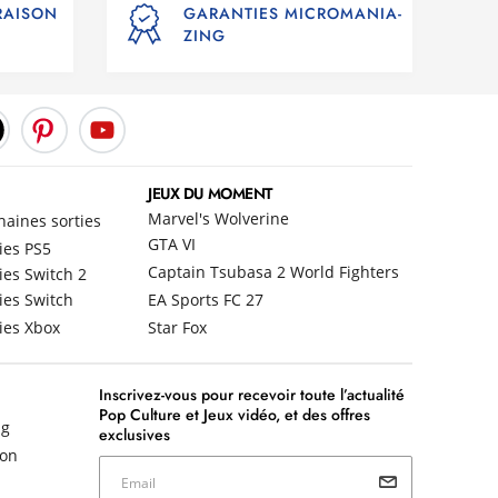
VRAISON
GARANTIES MICROMANIA-
ZING
JEUX DU MOMENT
Marvel's Wolverine
haines sorties
GTA VI
ies PS5
Captain Tsubasa 2 World Fighters
ies Switch 2
ies Switch
EA Sports FC 27
ies Xbox
Star Fox
Inscrivez-vous pour recevoir toute l’actualité
Pop Culture et Jeux vidéo, et des offres
ng
exclusives
non
Email