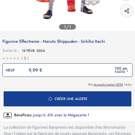
1/1
Figurine Effectreme - Naruto Shippuden - Uchiha Itachi
Sortie le :
15 FÉVR. 2024
(
0
)
100 pts
9,99 €
NEUF
fidélité *
Prix
éco-participation DEEE
inclus
CRÉER UNE ALERTE
Bénéficiez
jusqu'à -6% avec la Mégacarte
!
La collection de figurines Banpresto est disponible chez Micromania-
Zing ! Créées par le fabricant de jouets japonais Banpresto, ces figurines