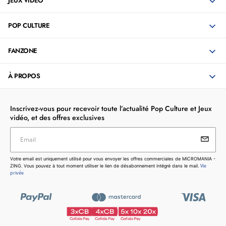
JEUX VIDÉO
POP CULTURE
FANZONE
À PROPOS
Inscrivez-vous pour recevoir toute l’actualité Pop Culture et Jeux
vidéo, et des offres exclusives
Email
Votre email est uniquement utilisé pour vous envoyer les
Votre email est uniquement utilisé pour vous envoyer les offres commerciales de MICROMANIA -
offres commerciales de MICROMANIA - ZING. Vous pouvez
Vie
ZING. Vous pouvez à tout moment utiliser le lien de désabonnement intégré dans le mail.
à tout moment utiliser le lien de désabonnement intégré dans
privée
le mail.
Vie privée