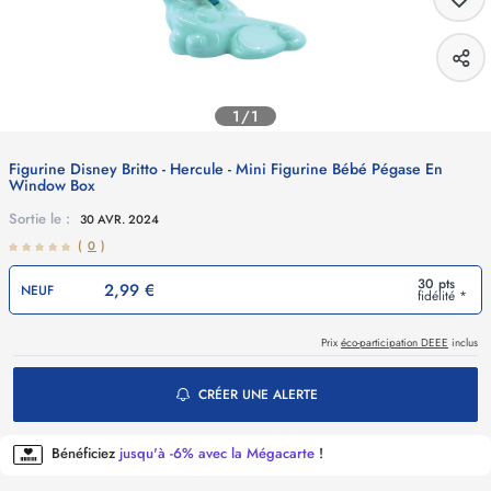
1/1
Figurine Disney Britto - Hercule - Mini Figurine Bébé Pégase En
Window Box
Sortie le :
30 AVR. 2024
(
0
)
30 pts
2,99 €
NEUF
fidélité *
Prix
éco-participation DEEE
inclus
CRÉER UNE ALERTE
Bénéficiez
jusqu'à -6% avec la Mégacarte
!