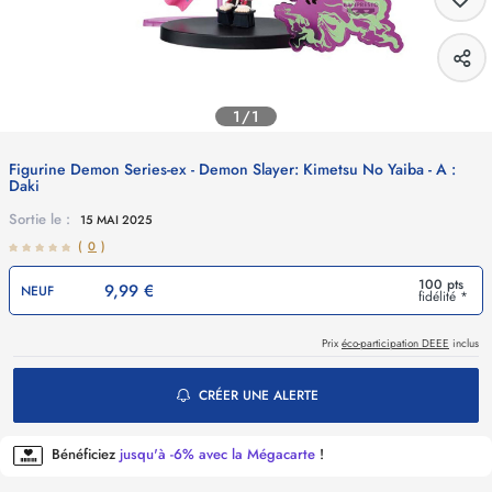
1/1
Figurine Demon Series-ex - Demon Slayer: Kimetsu No Yaiba - A :
Daki
Sortie le :
15 MAI 2025
(
0
)
100 pts
9,99 €
NEUF
fidélité *
Prix
éco-participation DEEE
inclus
CRÉER UNE ALERTE
Bénéficiez
jusqu'à -6% avec la Mégacarte
!