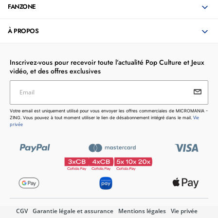
FANZONE
À PROPOS
Inscrivez-vous pour recevoir toute l’actualité Pop Culture et Jeux
vidéo, et des offres exclusives
Email
Votre email est uniquement utilisé pour vous envoyer les
Votre email est uniquement utilisé pour vous envoyer les offres commerciales de MICROMANIA -
offres commerciales de MICROMANIA - ZING. Vous pouvez
Vie
ZING. Vous pouvez à tout moment utiliser le lien de désabonnement intégré dans le mail.
à tout moment utiliser le lien de désabonnement intégré dans
privée
le mail.
Vie privée
CGV
Garantie légale et assurance
Mentions légales
Vie privée