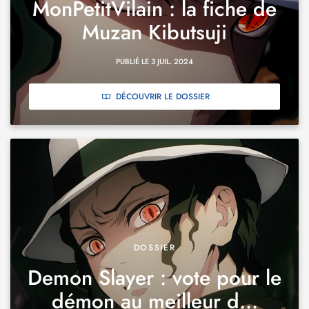
MonPetitVilain : la fiche de
Muzan Kibutsuji
PUBLIÉ LE 3 JUIL. 2024
DÉCOUVRIR LE DOSSIER
DOSSIER
Demon Slayer : vote pour le
démon au meilleur d...