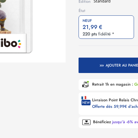
Standard
Édition
État
NEUF
21,99 €
220 pts
fidélité *
AJOUTER AU PANI
Retrait 1h en magasin :
Gr
Offerte dés 59,99€ d’ac
Bénéficiez
jusqu'à -6% a