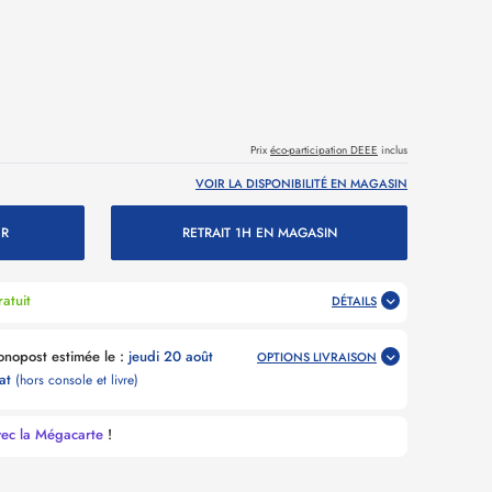
Prix
éco-participation DEEE
inclus
VOIR LA DISPONIBILITÉ EN MAGASIN
ER
RETRAIT 1H EN MAGASIN
atuit
DÉTAILS
Livraison Point Relais Chronopost estimée le :
jeudi 20 août
OPTIONS LIVRAISON
hat
(hors console et livre)
vec la Mégacarte
!