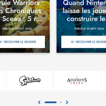
ule Warriors :
Quand Ninte
s Chroniques
laisse les jou
 Sceau : 5 r...
construire le.
PUBLIÉ LE 29 OCT. 2025
PUBLIÉ LE 28 SEPT. 2024
DÉCOUVRIR LE DOSSIER
DÉCOUVRIR LE DOSSI