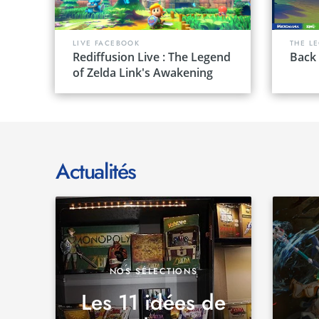
LIVE FACEBOOK
THE L
Rediffusion Live : The Legend
Back 
of Zelda Link's Awakening
Actualités
NOS SÉLECTIONS
Les 11 idées de