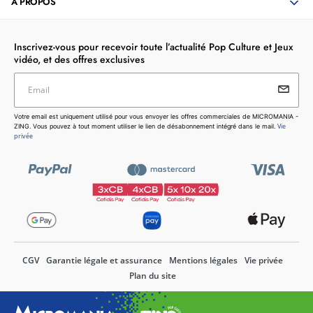
À PROPOS
Inscrivez-vous pour recevoir toute l’actualité Pop Culture et Jeux
vidéo, et des offres exclusives
Email
Votre email est uniquement utilisé pour vous envoyer les
Votre email est uniquement utilisé pour vous envoyer les offres commerciales de MICROMANIA -
offres commerciales de MICROMANIA - ZING. Vous pouvez
Vie
ZING. Vous pouvez à tout moment utiliser le lien de désabonnement intégré dans le mail.
à tout moment utiliser le lien de désabonnement intégré dans
privée
le mail.
Vie privée
CGV
Garantie légale et assurance
Mentions légales
Vie privée
Plan du site