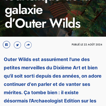
galaxie
d’Outer Wilds
Crédit : Annapurna Interactive
PUBLIÉ LE 22 AOÛT 2024
Outer Wilds est assurément l'une des
petites merveilles du Dixième Art et bien
qu'il soit sorti depuis des années, on adore
continuer d'en parler et de vanter ses
mérites. Ça tombe bien : il existe
désormais l'Archaeologist Edition sur les