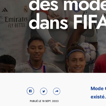
des mode
dans FIF
Mode C
existé
PUBLIÉ LE 18 SEPT. 2023