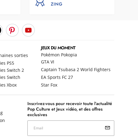
ZING
JEUX DU MOMENT
Pokémon Pokopia
haines sorties
GTA VI
ies PS5
Captain Tsubasa 2 World Fighters
ies Switch 2
ies Switch
EA Sports FC 27
ies Xbox
Star Fox
Inscrivez-vous pour recevoir toute l’actualité
Pop Culture et Jeux vidéo, et des offres
ng
exclusives
non
Email
Votre email est uniquement utilisé pour vous envoyer les