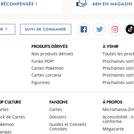
RÉCOMPENSÉE !
48H EN MAGASIN
SUIVI DE COMMANDE
DE ?
PRODUITS DÉRIVÉS
À VENIR
Nos produits dérivés
Toutes les proc
Funko POP!
Prochaines sort
Cartes Pokémon
Prochaines sort
Cartes Lorcana
Prochaines sort
Figurines
Prochaines sort
OP CULTURE
FANZONE
À PROPOS
artes
Cartes
Micromania-Zi
ck de Cartes
Dossiers
Accessibilité : 
conforme
okémon
Guides et Conseils
Consoles
Mégacarte
angas