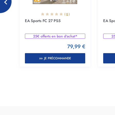
(
0
)
EA Sports FC 27 PS5
EA Spo
25€ offerts en bon d'achat*
25
79,99 €
TIR DE
JE PRÉCOMMANDE