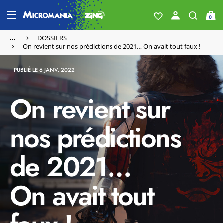
0
…
DOSSIERS
On revient sur nos prédictions de 2021… On avait tout faux !
PUBLIÉ LE 6 JANV. 2022
On revient sur
nos prédictions
de 2021…
On avait tout