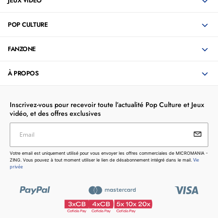
JEUX VIDÉO
POP CULTURE
FANZONE
À PROPOS
Inscrivez-vous pour recevoir toute l’actualité Pop Culture et Jeux
vidéo, et des offres exclusives
Email
Votre email est uniquement utilisé pour vous envoyer les
Votre email est uniquement utilisé pour vous envoyer les offres commerciales de MICROMANIA -
offres commerciales de MICROMANIA - ZING. Vous pouvez
Vie
ZING. Vous pouvez à tout moment utiliser le lien de désabonnement intégré dans le mail.
à tout moment utiliser le lien de désabonnement intégré dans
privée
le mail.
Vie privée