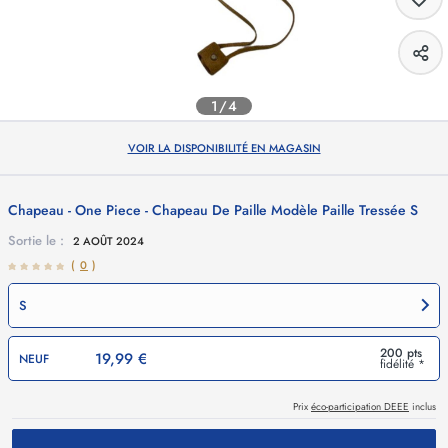
1/4
VOIR LA DISPONIBILITÉ EN MAGASIN
Chapeau - One Piece - Chapeau De Paille Modèle Paille Tressée S
Sortie le :
2 AOÛT 2024
(
0
)
S
200 pts
19,99 €
NEUF
fidélité *
Prix
éco-participation DEEE
inclus