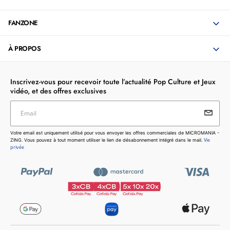
FANZONE
À PROPOS
Inscrivez-vous pour recevoir toute l’actualité Pop Culture et Jeux
vidéo, et des offres exclusives
Email
Votre email est uniquement utilisé pour vous envoyer les
Votre email est uniquement utilisé pour vous envoyer les offres commerciales de MICROMANIA -
offres commerciales de MICROMANIA - ZING. Vous pouvez
Vie
ZING. Vous pouvez à tout moment utiliser le lien de désabonnement intégré dans le mail.
à tout moment utiliser le lien de désabonnement intégré dans
privée
le mail.
Vie privée