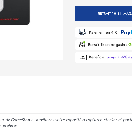
RETRAIT 1H EN MAG
Paiement en 4 X
Retrait 1h en magasin :
Gr
Bénéficiez
jusqu'à -6% a
r de GameStop et améliorez votre capacité à capturer, stocker et partag
s préférés.