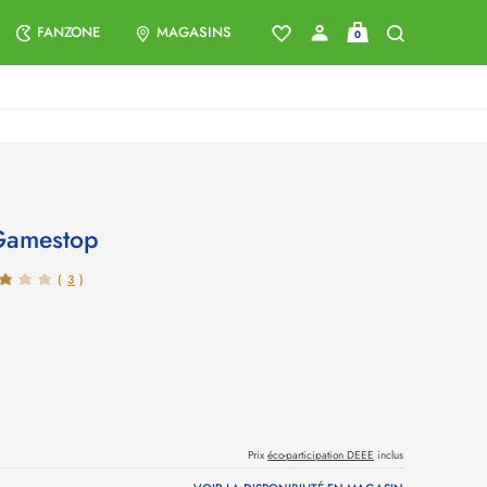
FANZONE
MAGASINS
0
 Gamestop
(
3
)
Prix
éco-participation DEEE
inclus