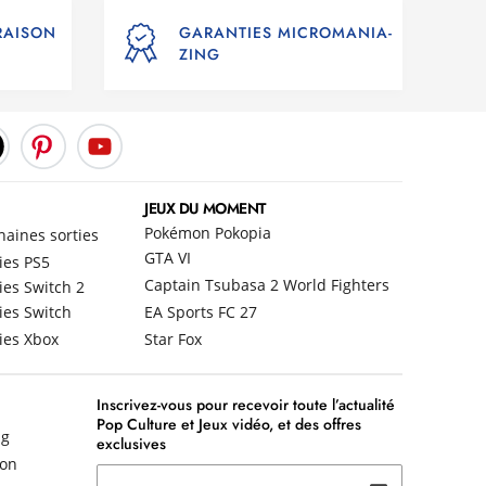
VRAISON
GARANTIES MICROMANIA-
ZING
JEUX DU MOMENT
Pokémon Pokopia
haines sorties
GTA VI
ies PS5
Captain Tsubasa 2 World Fighters
ies Switch 2
ies Switch
EA Sports FC 27
ies Xbox
Star Fox
Inscrivez-vous pour recevoir toute l’actualité
Pop Culture et Jeux vidéo, et des offres
ng
exclusives
non