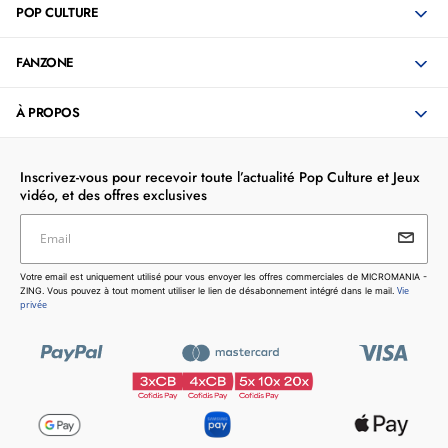
POP CULTURE
FANZONE
À PROPOS
Inscrivez-vous pour recevoir toute l’actualité Pop Culture et Jeux
vidéo, et des offres exclusives
Email
Votre email est uniquement utilisé pour vous envoyer les
Votre email est uniquement utilisé pour vous envoyer les offres commerciales de MICROMANIA -
offres commerciales de MICROMANIA - ZING. Vous pouvez
Vie
ZING. Vous pouvez à tout moment utiliser le lien de désabonnement intégré dans le mail.
à tout moment utiliser le lien de désabonnement intégré dans
privée
le mail.
Vie privée