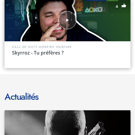
4
- Exclusivité Xbox LIVE® Apparence d'avatar CLAW et tenue
d'avatar zombie
*Objets d'avatar uniquement disponibles sur Xbox 360. Le
contenu sur les autres plateformes peut varier.
- Pièces de défis en édition limitée
- Bande-son officielle composée par Jack Wall incluant le
CALL OF DUTY MODERN WARFARE
Skyrroz - Tu préfères ?
thème de Trent Reznor
Actualités