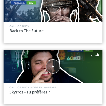
CALL OF DUTY
Back to The Future
4
CALL OF DUTY MODERN WARFARE
Skyrroz - Tu préfères ?