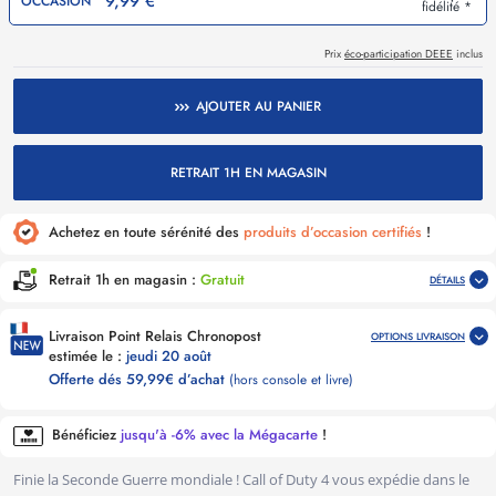
9,99 €
OCCASION
fidélité *
Prix
éco-participation DEEE
inclus
AJOUTER AU PANIER
RETRAIT 1H EN MAGASIN
Achetez en toute sérénité des
produits d’occasion certifiés
!
Retrait 1h en magasin :
Gratuit
DÉTAILS
Livraison Point Relais Chronopost
OPTIONS LIVRAISON
estimée le :
jeudi 20 août
Offerte dés 59,99€ d’achat
(hors console et livre)
Bénéficiez
jusqu'à -6% avec la Mégacarte
!
Finie la Seconde Guerre mondiale ! Call of Duty 4 vous expédie dans le