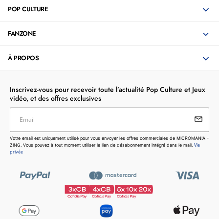
POP CULTURE
FANZONE
À PROPOS
Inscrivez-vous pour recevoir toute l’actualité Pop Culture et Jeux
vidéo, et des offres exclusives
Email
Votre email est uniquement utilisé pour vous envoyer les
Votre email est uniquement utilisé pour vous envoyer les offres commerciales de MICROMANIA -
offres commerciales de MICROMANIA - ZING. Vous pouvez
Vie
ZING. Vous pouvez à tout moment utiliser le lien de désabonnement intégré dans le mail.
à tout moment utiliser le lien de désabonnement intégré dans
privée
le mail.
Vie privée