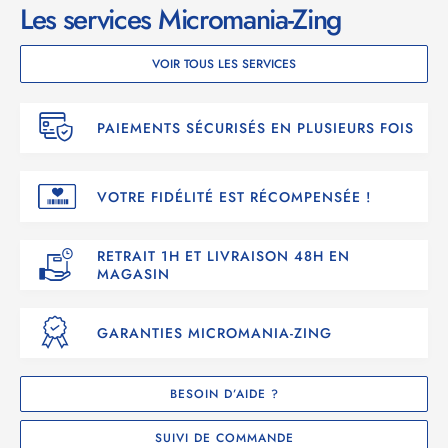
et renversez le cours de la bataille en chargeant votre arme
Les services Micromania-Zing
KILLER capable d'anéantir instantanément tout ce qui se
trouve dans un rayon étroit autour de votre vaisseau !
Affrontez des boss abominables et tentez d'obtenir les
VOIR TOUS LES SERVICES
meilleurs scores dans les modes Histoire ou Sans fin.
PAIEMENTS SÉCURISÉS EN PLUSIEURS FOIS
VOTRE FIDÉLITÉ EST RÉCOMPENSÉE !
RETRAIT 1H ET LIVRAISON 48H EN
MAGASIN
GARANTIES MICROMANIA-ZING
BESOIN D’AIDE ?
SUIVI DE COMMANDE