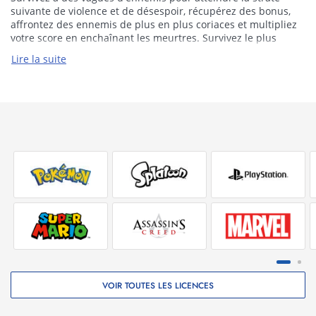
suivante de violence et de désespoir, récupérez des bonus,
affrontez des ennemis de plus en plus coriaces et multipliez
votre score en enchaînant les meurtres. Survivez le plus
longtemps possible et prouvez vos talents de pilote ultime.
Lire la suite
Après tout, ce n'est qu'une simulation... or est-ce vraiment le
cas ?
Z-Warp
En l'an 21XX, un vaisseau capable de déformer l'espace-temps
a été construit et lancé, avant d'être perdu dans les
profondeurs inconnues de l'espace lors de son voyage
inaugural. Lorsqu'un signal de détresse est reçu, c'est à vous,
le pilote le plus accompli de la Z-Division, qu'il incombe de
retrouver le vaisseau expérimental et de récupérer sa boîte
noire pour l'examiner. Cette mission vous mènera dans un
royaume infernal où vous devrez survivre à des vagues
d'ennemis diaboliques si vous espérez revenir vivant et
victorieux !
Z-Warp est un shoot'em up vertical intense présenté dans un
style pixel art rétro, avec une action frénétique inspirée de
l'arcade où les blasters, les bombes et les spéciaux KILLER
VOIR TOUTES LES LICENCES
sont vos seuls alliés. Abattez des ennemis démoniaques qui
tentent de submerger votre vaisseau avec des salves d'enfer