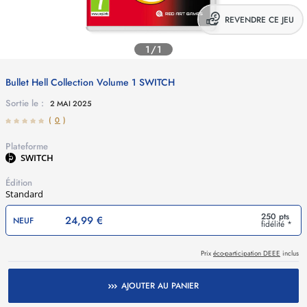
REVENDRE CE JEU
1/1
Bullet Hell Collection Volume 1
SWITCH
Sortie le :
2 MAI 2025
(
0
)
Plateforme
SWITCH
Édition
Standard
250 pts
24,99 €
NEUF
fidélité *
Prix
éco-participation DEEE
inclus
AJOUTER AU PANIER