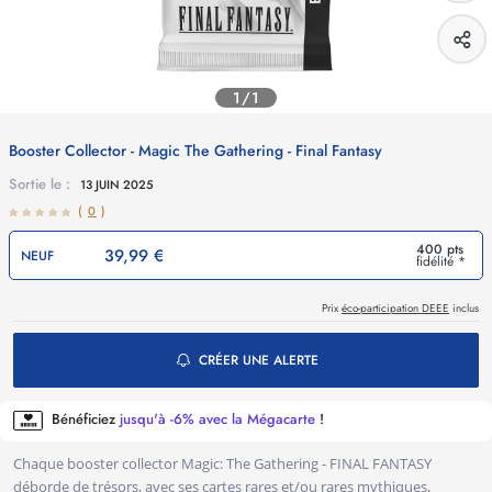
1/1
Booster Collector - Magic The Gathering - Final Fantasy
Sortie le :
13 JUIN 2025
(
0
)
400 pts
39,99 €
NEUF
fidélité *
Prix
éco-participation DEEE
inclus
CRÉER UNE ALERTE
Bénéficiez
jusqu'à -6% avec la Mégacarte
!
Chaque booster collector Magic: The Gathering - FINAL FANTASY
déborde de trésors, avec ses cartes rares et/ou rares mythiques,