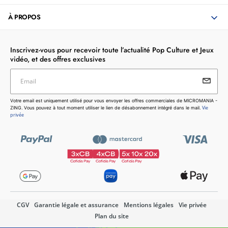
À PROPOS
Inscrivez-vous pour recevoir toute l’actualité Pop Culture et Jeux
vidéo, et des offres exclusives
Email
Votre email est uniquement utilisé pour vous envoyer les
Votre email est uniquement utilisé pour vous envoyer les offres commerciales de MICROMANIA -
offres commerciales de MICROMANIA - ZING. Vous pouvez
Vie
ZING. Vous pouvez à tout moment utiliser le lien de désabonnement intégré dans le mail.
à tout moment utiliser le lien de désabonnement intégré dans
privée
le mail.
Vie privée
CGV
Garantie légale et assurance
Mentions légales
Vie privée
Plan du site